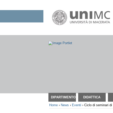
Salta
ai
contenuti.
|
Salta
alla
navigazione
Sezioni
DIPARTIMENTO
DIDATTICA
Home
›
News
›
Eventi
›
Ciclo di seminari di 