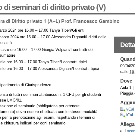
o di seminari di diritto privato (V)
ra di Diritto privato 1 (A–L) Prof. Francesco Gambino
rzo 2024 ore 16.00 – 17.00 Tanya Tiberi/Gli enti
arzo 2024 ore 16.00 – 17.00 Alessandra Dignani/I diritti della
onalità
Detta
arzo ore 16.00 – 17.00 Giorgia Vulpiani/I contratti del
sumatore
Quan
rile ore 16.00 – 17.00 Tanya Tiberi/I contratti tipici
09/04/2
rile ore 16.00 – 17.00 Alessandra Dignani/I contratti tipici
dalle
16
Dove
ipartimento di Giurisprudenza
Aula 1 |
Piaggia 
nza di tutti i seminari attribuisce n. 1 CFU per gli studenti
asse LMG/01.
Aggiun
tazione al seminario (obbligatoria per ottenere
vCal
itamento) dovrà essere effettuata con le stesse modalità
iCal
e per la prenotazione agli esami, rispettando i termini di
 e chiusura indicati per ogni seminario.
Allega
Locan