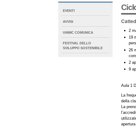
Cicl
NAVIGATION
EVENTI
EXTENDED
Catted
AVVISI
2 ma
UNIMC COMUNICA
19 m
pers
FESTIVAL DELLO
SVILUPPO SOSTENIBILE
26 m
con
2 ap
9 ap
Aula 1 D
La freque
della cl
La preno
l’accred
utilizzat
apertura