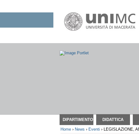
Salta
ai
contenuti.
|
Salta
alla
navigazione
Sezioni
DIPARTIMENTO
DIDATTICA
Home
›
News
›
Eventi
›
LEGISLAZIONE, A