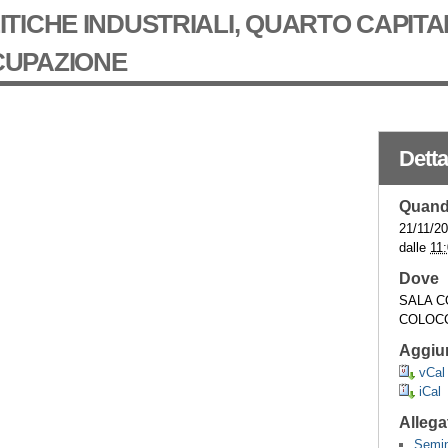
ITICHE INDUSTRIALI, QUARTO CAPITA
UPAZIONE
Detta
Quan
21/11/2
dalle
11
Dove
SALA C
COLOCCI
Aggiun
vCal
iCal
Allega
Semin