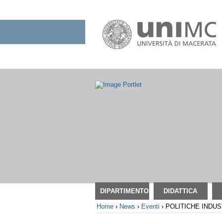
Salta
ai
contenuti.
|
Salta
alla
navigazione
Sezioni
DIPARTIMENTO
DIDATTICA
Home
›
News
›
Eventi
›
POLITICHE INDU