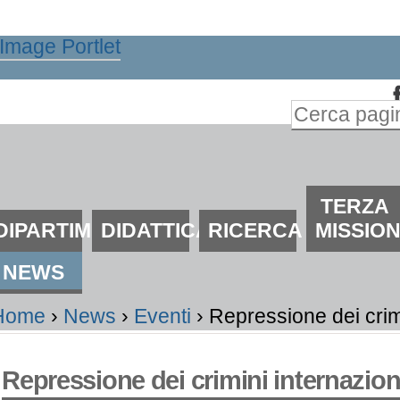
alta
i
ontenuti.
Inserire il t
alta
Ricerca
lla
avanzata…
avigazione
ezioni
TERZA
DIPARTIMENTO
DIDATTICA
RICERCA
MISSIO
NEWS
Home
›
News
›
Eventi
›
Repressione dei crimi
Repressione dei crimini internazion