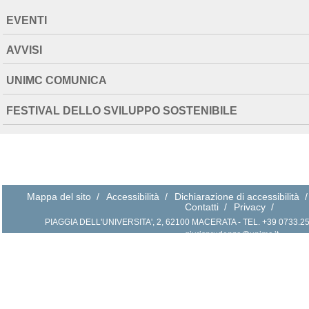
NAVIGATION
EVENTI
EXTENDED
AVVISI
UNIMC COMUNICA
FESTIVAL DELLO SVILUPPO SOSTENIBILE
Mappa del sito
/
Accessibilità
/
Dichiarazione di accessibilità
/
Contatti
/
Privacy
/
PIAGGIA DELL'UNIVERSITA', 2, 62100 MACERATA - TEL. +39 0733.258.2
giurisprudenza@unimc.it