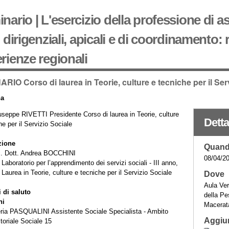
nario | L'esercizio della professione di as
i dirigenziali, apicali e di coordinamento: r
rienze regionali
RIO Corso di laurea in Teorie, culture e tecniche per il Ser
na
useppe RIVETTI Presidente Corso di laurea in Teorie, culture
Detta
he per il Servizio Sociale
zione
Quan
. Dott. Andrea BOCCHINI
08/04/2
Laboratorio per l’apprendimento dei servizi sociali - III anno,
 Laurea in Teorie, culture e tecniche per il Servizio Sociale
Dove
Aula Ver
i di saluto
della Pe
ni
Macera
eria PASQUALINI Assistente Sociale Specialista - Ambito
Aggiun
itoriale Sociale 15