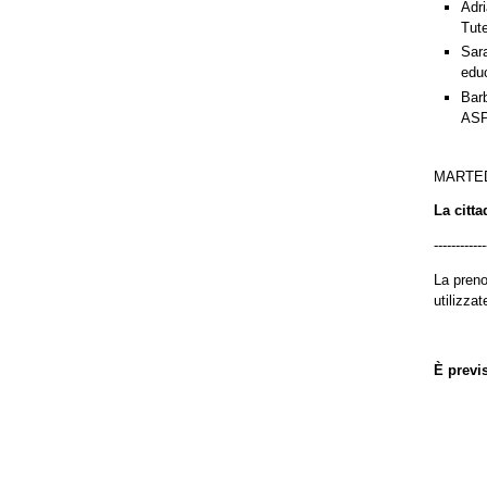
Adr
Tut
Sar
edu
Bar
ASP
MARTED
La citta
------------
La preno
utilizzat
È previs