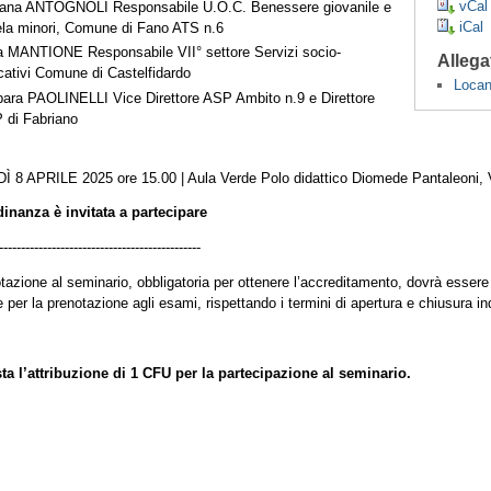
vCal
iana ANTOGNOLI Responsabile U.O.C. Benessere giovanile e
iCal
ela minori, Comune di Fano ATS n.6
a MANTIONE Responsabile VII° settore Servizi socio-
Allega
cativi Comune di Castelfidardo
Locan
bara PAOLINELLI Vice Direttore ASP Ambito n.9 e Direttore
 di Fabriano
Ì 8 APRILE 2025
ore 15.00 | Aula Verde Polo didattico Diomede Pantaleoni,
dinanza è invitata a partecipare
----------------------------------------------
tazione al seminario, obbligatoria per ottenere l’accreditamento, dovrà essere
e per la prenotazione agli esami, rispettando i termini di apertura e chiusura ind
ta l’attribuzione di 1 CFU per la partecipazione al seminario.