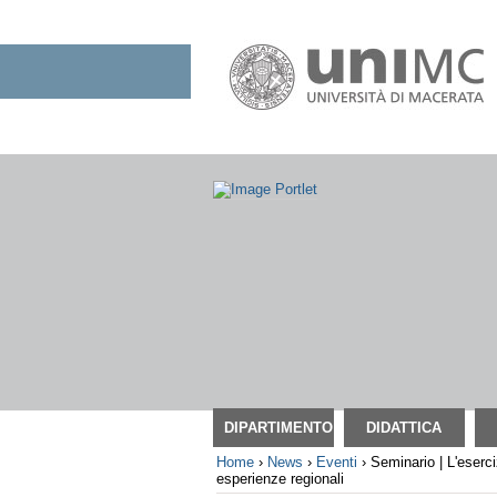
Salta
ai
contenuti.
|
Salta
alla
navigazione
Sezioni
DIPARTIMENTO
DIDATTICA
Home
›
News
›
Eventi
›
Seminario | L'eserci
esperienze regionali