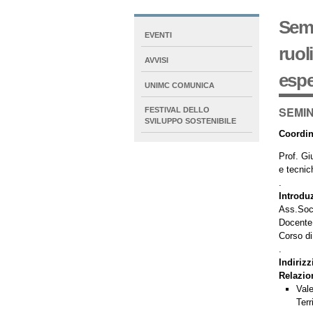
Semi
NAVIGATION
EVENTI
EXTENDED
ruol
AVVISI
espe
UNIMC COMUNICA
SEMINA
FESTIVAL DELLO
SVILUPPO SOSTENIBILE
Coordi
Prof. Gi
e tecnic
.
Introdu
Ass.Soc
Docente 
Corso di
.
Indirizz
Relazio
Val
Terr