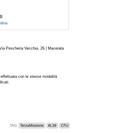
ti
dina
 Via Pescheria Vecchia, 26 | Macerata
 effettuata con le stesse modalità
icati.
TAG:
TerzaMissione
#L39
CFU