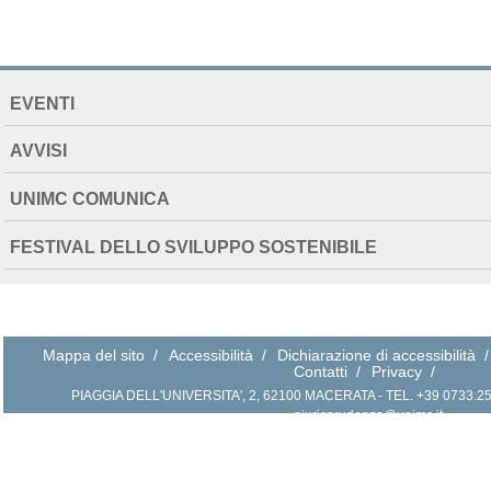
NAVIGATION
EVENTI
EXTENDED
AVVISI
UNIMC COMUNICA
FESTIVAL DELLO SVILUPPO SOSTENIBILE
Mappa del sito
/
Accessibilità
/
Dichiarazione di accessibilità
/
Contatti
/
Privacy
/
PIAGGIA DELL'UNIVERSITA', 2, 62100 MACERATA - TEL. +39 0733.258.2
giurisprudenza@unimc.it