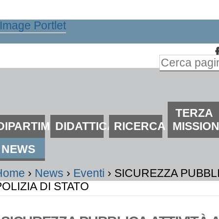
alta
i
ontenuti.
Inserire il t
alta
Ricerca
lla
avanzata…
avigazione
ezioni
TERZA
DIPARTIMENTO
DIDATTICA
RICERCA
MISSIO
NEWS
Home
›
News
›
Eventi
›
SICUREZZA PUBBLI
POLIZIA DI STATO