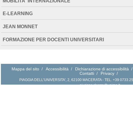
MOBILITA' INTERNAZIONALE
E-LEARNING
JEAN MONNET
FORMAZIONE PER DOCENTI UNIVERSITARI
Mappa del sito
/
Accessibilità
/
Dichiarazione di accessibilità
/
Contatti
/
Privacy
/
PIAGGIA DELL'UNIVERSITA', 2, 62100 MACERATA - TEL. +39 0733.258.2
giurisprudenza@unimc.it