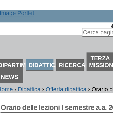
alta
i
ontenuti.
Inserire il t
alta
Ricerca
lla
avanzata…
avigazione
ezioni
TERZA
DIPARTIMENTO
DIDATTICA
RICERCA
MISSIO
NEWS
Home
›
Didattica
›
Offerta didattica
›
Orario d
Orario delle lezioni I semestre a.a. 