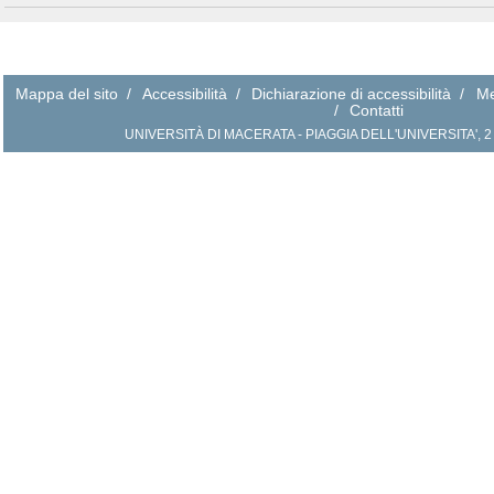
Mappa del sito
/
Accessibilità
/
Dichiarazione di accessibilità
/
Me
/
Contatti
UNIVERSITÀ DI MACERATA
- PIAGGIA DELL'UNIVERSITA', 