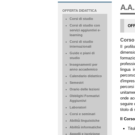
A.A.
NAVIGATION
OFFERTA DIDATTICA
EXTENDED
Corsi di studio
OFF
Corsi di studio con
servizi aggiuntivi e-
learning
Corso 
Corsi di studio
Il profi
internazionali
dimensio
Guide e piani di
formazi
studio
professi
Insegnamenti per
lingua 
anno accademico
percorso
Calendario didattico
d'impres
Semestri
percorsi 
Orario delle lezioni
unitament
Obblighi Formativi
onde acc
Aggiuntivi
seguire 
Laboratori
titolo di
Corsi e seminari
Il Corso
Abilità linguistiche
Abilità informatiche
Tito
Appelli e iscrizione