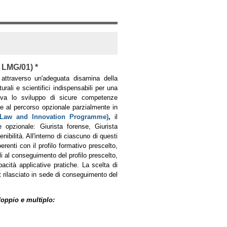
 LMG/01) *
e attraverso un'adeguata disamina della
ali e scientifici indispensabili per una
tiva lo sviluppo di sicure competenze
te al
percorso opzionale parzialmente in
n Law and Innovation Programme)
,
il
re opzionale: Giurista forense, Giurista
nibilità. All'interno di ciascuno di questi
oerenti con il profilo formativo prescelto,
ali al conseguimento del profilo prescelto,
cità applicative pratiche. La scelta di
 rilasciato in sede di conseguimento del
doppio e multiplo: