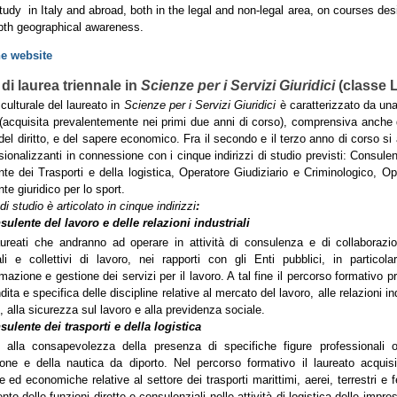
study in Italy and abroad, both in the legal and non-legal area, on courses des
pth geographical awareness.
he website
di laurea triennale in
Scienze per i Servizi Giuridici
(classe L
o culturale del laureato in
Scienze per i Servizi Giuridici
è caratterizzato da un
i (acquisita prevalentemente nei primi due anni di corso), comprensiva anche 
 del diritto, e del sapere economico. Fra il secondo e il terzo anno di corso 
sionalizzanti in connessione con i cinque indirizzi di studio previsti: Consulent
te dei Trasporti e della logistica, Operatore Giudiziario e Criminologico, Op
te giuridico per lo sport.
 di studio è articolato in cinque
indirizzi
:
sulente del lavoro e delle relazioni industriali
ureati che andranno ad operare in attività di consulenza e di collaborazion
ali e collettivi di lavoro, nei rapporti con gli Enti pubblici, in partico
azione e gestione dei servizi per il lavoro. A tal fine il percorso formativo
ita e specifica delle discipline relative al mercato del lavoro, alle relazioni indus
o, alla sicurezza sul lavoro e alla previdenza sociale.
sulente dei trasporti e della logistica
 alla consapevolezza della presenza di specifiche figure professionali o
one e della nautica da diporto. Nel percorso formativo il laureato acquis
he ed economiche relative al settore dei trasporti marittimi, aerei, terrestri e
to delle funzioni dirette e consulenziali nelle attività di logistica delle impres