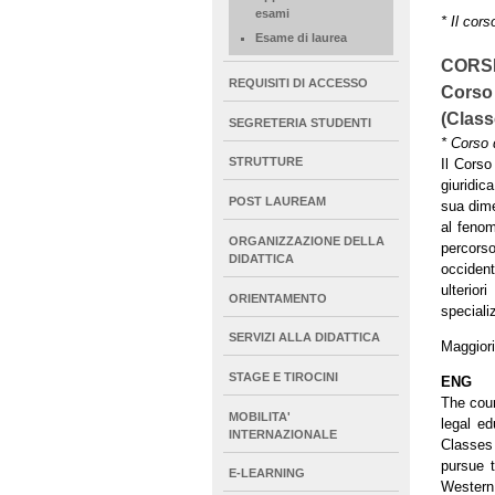
esami
* Il cors
Esame di laurea
CORSI
REQUISITI DI ACCESSO
Corso 
(Class
SEGRETERIA STUDENTI
* Corso 
STRUTTURE
Il Corso
giuridic
POST LAUREAM
sua dim
al fenom
ORGANIZZAZIONE DELLA
percors
DIDATTICA
occident
ulterior
ORIENTAMENTO
speciali
SERVIZI ALLA DIDATTICA
Maggiori
STAGE E TIROCINI
ENG
The cou
MOBILITA'
legal ed
INTERNAZIONALE
Classes 
pursue t
E-LEARNING
Western 