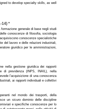
igned to develop specialty skills, as well
-14) *
a formazione generale di base negli studi
delle conoscenze di filosofia, sociologia
si acquisiscono conoscenze specialistiche
e del lavoro e delle relazioni industriali,
eratore giuridico per le amministrazioni,
e nella gestione giuridica dei rapporti
lare di previdenza (INPS, INAIL), nella
 prevede l’acquisizione di una conoscenza
triali, ai rapporti individuali e collettivi
peranti nel mondo dei trasporti, della
isce un sicuro dominio delle discipline
 ferroviari e specifiche conoscenze per lo
e di autotrasporto merci, nelle attività di