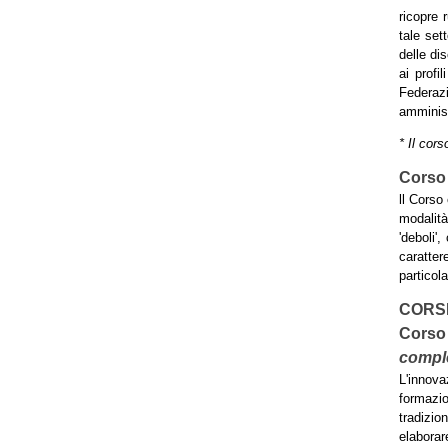
ricopre 
tale set
delle dis
ai profil
Federazi
amminist
* Il cors
Corso 
ll Corso
modalità
'deboli'
caratter
particola
CORSI
Corso 
compl
L'innova
formazio
tradizio
elaborar