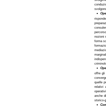
conduzio
svolgono 
Ope
risponde
preparaz
consulen
percorso
nozioni 
forma scr
formazio
mediazio
marginali
indispen
criminol
Ope
offre gl
converge
quelle p
relativi
operativ
anche di
storico-
Con