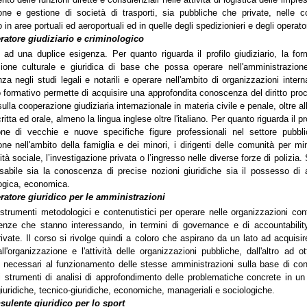
ne e gestione di società di trasporti, sia pubbliche che private, nelle co
in aree portuali ed aeroportuali ed in quelle degli spedizionieri e degli operator
ratore giudiziario e criminologico
 ad una duplice esigenza. Per quanto riguarda il profilo giudiziario, la f
ione culturale e giuridica di base che possa operare nell'amministrazione
za negli studi legali e notarili e operare nell'ambito di organizzazioni intern
 formativo permette di acquisire una approfondita conoscenza del diritto proc
sulla cooperazione giudiziaria internazionale in materia civile e penale, oltre a
itta ed orale, almeno la lingua inglese oltre l'italiano. Per quanto riguarda il pr
ne di vecchie e nuove specifiche figure professionali nel settore pubbli
ne nell'ambito della famiglia e dei minori, i dirigenti delle comunità per min
tà sociale, l’investigazione privata o l’ingresso nelle diverse forze di polizia. S
sabile sia la conoscenza di precise nozioni giuridiche sia il possesso di 
ogica, economica.
ratore giuridico per le amministrazioni
i strumenti metodologici e contenutistici per operare nelle organizzazioni con
nze che stanno interessando, in termini di governance e di accountability
rivate. Il corso si rivolge quindi a coloro che aspirano da un lato ad acquisir
 all'organizzazione e l'attività delle organizzazioni pubbliche, dall'altro a
i necessari al funzionamento delle stesse amministrazioni sulla base di co
 strumenti di analisi di approfondimento delle problematiche concrete in un
giuridiche, tecnico-giuridiche, economiche, manageriali e sociologiche.
sulente giuridico per lo sport