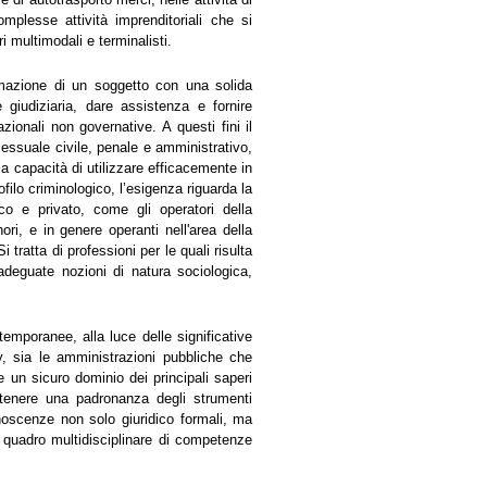
mplesse attività imprenditoriali che si
i multimodali e terminalisti.
ormazione di un soggetto con una solida
 giudiziaria, dare assistenza e fornire
azionali non governative. A questi fini il
essuale civile, penale e amministrativo,
lla capacità di utilizzare efficacemente in
ofilo criminologico, l’esigenza riguarda la
co e privato, come gli operatori della
ori, e in genere operanti nell'area della
i tratta di professioni per le quali risulta
adeguate nozioni di natura sociologica,
temporanee, alla luce delle significative
, sia le amministrazioni pubbliche che
e un sicuro dominio dei principali saperi
d ottenere una padronanza degli strumenti
noscenze non solo giuridico formali, ma
 quadro multidisciplinare di competenze