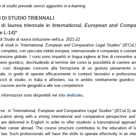
o di studio prevede servizi aggiuntivi in e-learning
 DI STUDIO TRIENNALI
di laurea triennale in
International, European and Compa
e L-14)*
di Studio di nuova istituzione nell'a.a. 2021-22
 di studi in
“International, European and Comparative Legal Studies” (IECo
a completa, con spiccata indole europea, internazionale e comparata e costant
ensione globale.
I corsi sono impartiti in lingua inglese al fine di consentire
eno giuridico, dischiudendo al termine del corso la possibilità di carriere anc
o così disegnato concorre alla formazione di un giurista pienamente co
ale, in grado di operare efficacemente in contesti lavorativi e professiona
i cicli di studio, in Italia e all'estero, sia in ambito strettamente giuridi
zzazione anche geografica alle sue competenze.
 informazioni sono disponibili nel
sito
dedicat
o
.
rse in
"International, European and Comparative Legal Studies"
(
IECoLS
) a
ucation along with a strong international and comparative perspective and
are delivered in English in order to offer students a transnational approac
heir career abroad. The course structure contributes to the education of
law. Such professionals will have the skills to operate effectively in an int