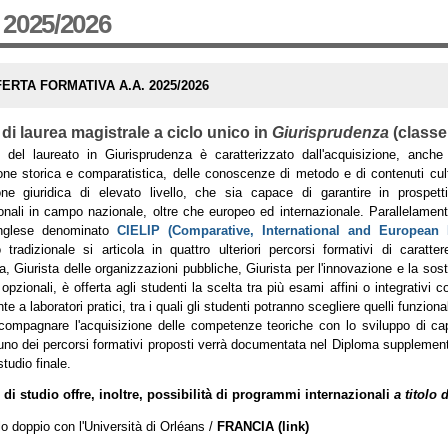
 2025/2026
ERTA FORMATIVA A.A. 2025/2026
di laurea magistrale a ciclo unico in
Giurisprudenza
(classe
lo del laureato in Giurisprudenza è caratterizzato dall'acquisizione, anch
ne storica e comparatistica, delle conoscenze di metodo e di contenuti cultur
one giuridica di elevato livello, che sia capace di garantire in prospet
onali in campo nazionale, oltre che europeo ed internazionale. Parallelamen
inglese denominato
CIELIP (Comparative, International and Europea
 tradizionale si articola in quattro ulteriori percorsi formativi di caratte
a, Giurista delle organizzazioni pubbliche, Giurista per l'innovazione e la soste
opzionali, è offerta agli studenti la scelta tra più esami affini o integrativi c
e a laboratori pratici, tra i quali gli studenti potranno scegliere quelli funzion
ompagnare l'acquisizione delle competenze teoriche con lo sviluppo di capa
uno dei percorsi formativi proposti verrà documentata nel Diploma supplement
 studio finale.
 di studio offre, inoltre, possibilità di programmi internazionali
a titolo 
lo doppio con l'Università di Orléans /
FRANCIA
(
link
)