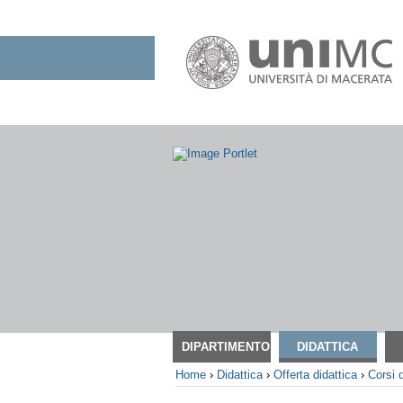
Salta
ai
contenuti.
|
Salta
alla
navigazione
Sezioni
DIPARTIMENTO
DIDATTICA
Home
›
Didattica
›
Offerta didattica
›
Corsi d