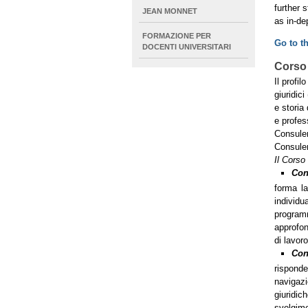
further 
JEAN MONNET
as in-de
FORMAZIONE PER
Go to t
DOCENTI UNIVERSITARI
Corso 
Il profil
giuridic
e storia
e profes
Consulen
Consulen
Il Corso
Con
forma la
individu
programm
approfond
di lavor
Con
risponde
navigazi
giuridic
svolgimen