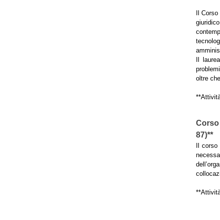
Il Corso
giuridic
contempo
tecnolog
amminist
Il laure
problemi
oltre che
**Attivit
Corso 
87)**
Il corso
necessar
dell’org
collocaz
**Attivit