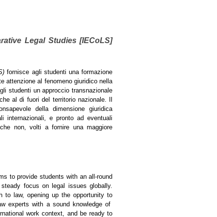
rative Legal Studies [IECoLS]
LS)
fornisce agli studenti una formazione
e attenzione al fenomeno giuridico nella
 agli studenti un approccio transnazionale
he al di fuori del territorio nazionale.
Il
nsapevole della dimensione giuridica
li internazionali, e pronto ad eventuali
co che non, volti a fornire una maggiore
ims to provide students with an all-round
 steady focus on legal issues globally.
h to law, opening up the opportunity to
 law experts with a sound knowledge of
ernational work context, and be ready to