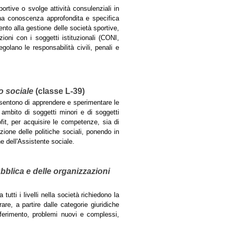
portive o svolge attività consulenziali in
 una conoscenza approfondita e specifica
mento alla gestione delle società sportive,
lazioni con i soggetti istituzionali (CONI,
golano le responsabilità civili, penali e
io sociale
(classe L-39)
onsentono di apprendere e sperimentare le
n ambito di soggetti minori e di soggetti
fit, per acquisire le competenze, sia di
ione delle politiche sociali, ponendo in
one dell'Assistente sociale.
blica e delle organizzazioni
utti i livelli nella società richiedono la
e, a partire dalle categorie giuridiche
riferimento, problemi nuovi e complessi,