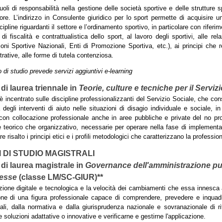
ruoli di responsabilità nella gestione delle società sportive e delle strutture s
tore. L’indirizzo in Consulente giuridico per lo sport permette di acquisire
cipline riguardanti il settore e l’ordinamento sportivo, in particolare con riferi
i di fiscalità e contrattualistica dello sport, al lavoro degli sportivi, alle re
oni Sportive Nazionali, Enti di Promozione Sportiva, etc.), ai principi che re
rative, alle forme di tutela contenziosa.
o di studio prevede servizi aggiuntivi e-learning
di laurea triennale in
Teorie, culture e tecniche per il Serviz
 è incentrato sulle discipline professionalizzanti del Servizio Sociale, che c
 degli interventi di aiuto nelle situazioni di disagio individuale e sociale, i
, con collocazione professionale anche in aree pubbliche e private del no pro
e teorico che organizzativo, necessarie per operare nella fase di implementaz
re risalto i principi etici e i profili metodologici che caratterizzano la professi
 DI STUDIO MAGISTRALI
di laurea magistrale in
Governance dell'amministrazione pub
esse
(classe LM/SC-GIUR)**
zione digitale e tecnologica e la velocità dei cambiamenti che essa innesca a t
ne di una figura professionale capace di comprendere, prevedere e inquadrar
nali, dalla normativa e dalla giurisprudenza nazionale e sovranazionale di 
e soluzioni adattative o innovative e verificarne e gestirne l'applicazione.