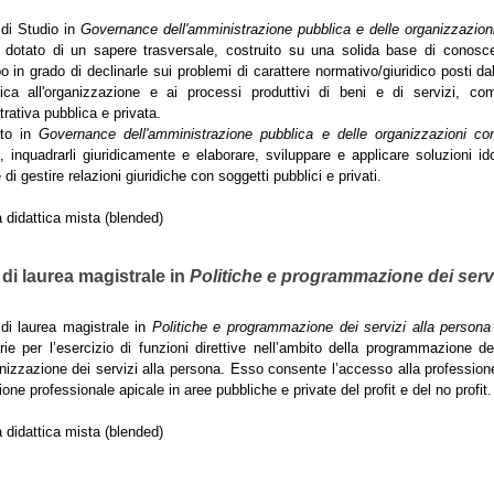
 di Studio in
Governance dell'amministrazione pubblica e delle organizzazio
o dotato di un sapere trasversale, costruito su una solida base di conoscen
 in grado di declinarle sui problemi di carattere normativo/giuridico posti dal
ica all'organizzazione e ai processi produttivi di beni e di servizi, come
rativa pubblica e privata.
ato in
Governance dell'amministrazione pubblica e delle organizzazioni c
, inquadrarli giuridicamente e elaborare, sviluppare e applicare soluzioni id
 di gestire relazioni giuridiche con soggetti pubblici e privati.
à didattica mista (blended)
di laurea magistrale in
Politiche e programmazione dei servi
 di laurea magistrale in
Politiche e programmazione dei servizi alla persona
ie per l’esercizio di funzioni direttive nell’ambito della programmazione del
anizzazione dei servizi alla persona. Esso consente l’accesso alla professione
ione professionale apicale in aree pubbliche e private del profit e del no profit.
à didattica mista (blended)