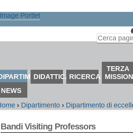
alta
i
ontenuti.
Inserire il t
alta
Ricerca
lla
avanzata…
avigazione
ezioni
TERZA
DIPARTIMENTO
DIDATTICA
RICERCA
MISSIO
NEWS
Home
›
Dipartimento
›
Dipartimento di eccel
Bandi Visiting Professors