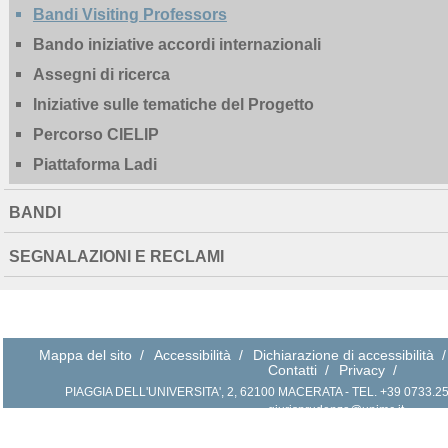
Bandi Visiting Professors
Bando iniziative accordi internazionali
Assegni di ricerca
Iniziative sulle tematiche del Progetto
Percorso CIELIP
Piattaforma Ladi
BANDI
SEGNALAZIONI E RECLAMI
Mappa del sito
/
Accessibilità
/
Dichiarazione di accessibilità
/
Contatti
/
Privacy
/
PIAGGIA DELL'UNIVERSITA', 2, 62100 MACERATA - TEL. +39 0733.258.2
giurisprudenza@unimc.it