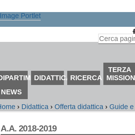
alta
i
ontenuti.
Inserire il t
alta
Ricerca
lla
avanzata…
avigazione
ezioni
TERZA
DIPARTIMENTO
DIDATTICA
RICERCA
MISSIO
NEWS
Home
›
Didattica
›
Offerta didattica
›
Guide e 
A.A. 2018-2019