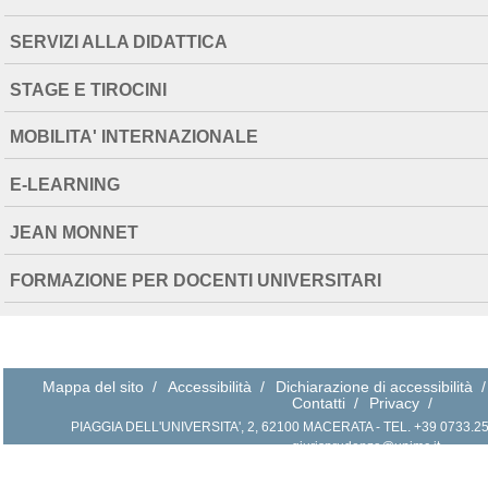
SERVIZI ALLA DIDATTICA
STAGE E TIROCINI
MOBILITA' INTERNAZIONALE
E-LEARNING
JEAN MONNET
FORMAZIONE PER DOCENTI UNIVERSITARI
Mappa del sito
/
Accessibilità
/
Dichiarazione di accessibilità
/
Contatti
/
Privacy
/
PIAGGIA DELL'UNIVERSITA', 2, 62100 MACERATA - TEL. +39 0733.258.2
giurisprudenza@unimc.it